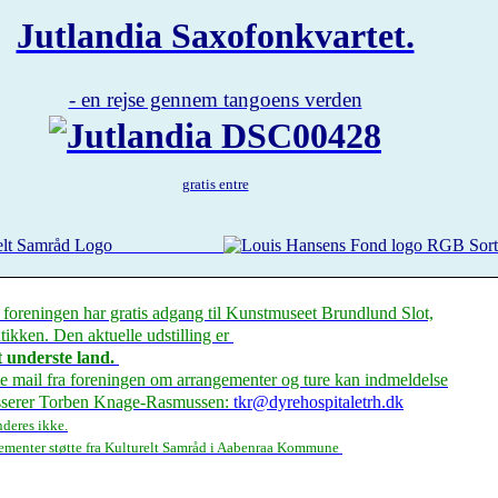
Jutlandia Saxofonkvartet.
- en rejse gennem tangoens verden
gratis entre
foreningen har gratis adgang til Kunstmuseet Brundlund Slot,
ikken. Den aktuelle udstilling er
 underste land.
te mail fra foreningen om arrangementer og ture kan indmeldelse
asserer Torben Knage-Rasmussen:
tkr@dyrehospitaletrh.dk
nderes ikke.
gementer støtte fra Kulturelt Samråd i Aabenraa Kommune