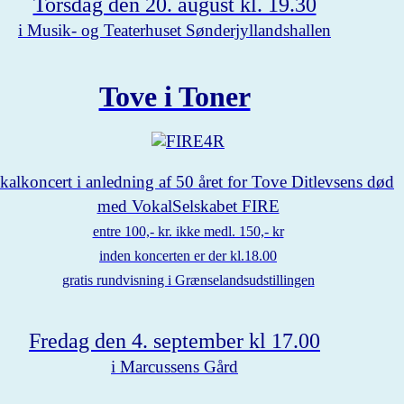
Torsdag den 20. august kl. 19.30
i Musik- og Teaterhuset Sønderjyllandshallen
Tove i Toner
kalkoncert i anledning af 50 året
for Tove Ditlevsens død
med VokalSelskabet FIRE
entre 100,- kr. ikke medl. 150,- kr
inden koncerten er der kl.18.00
gratis rundvisnin
g i Grænselandsudstillingen
Fredag den 4. september kl 17.00
i Marcussens Gård