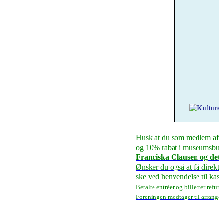
Husk at du som medlem af 
og 10% rabat i museumsbut
Franciska Clausen og det
Ønsker du også at få direk
ske ved henvendelse til k
Betalte entréer og billetter refu
Foreningen modtager til arran