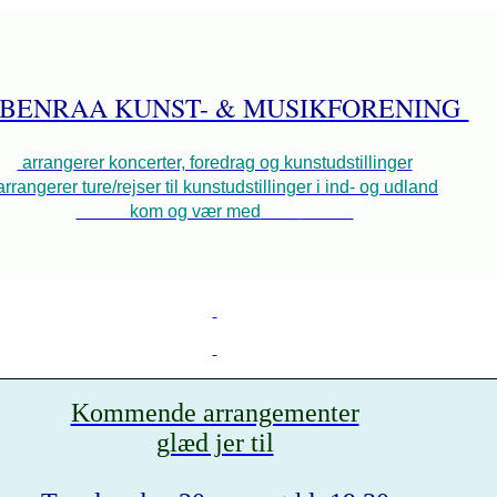
BENRAA KUNST- & MUSIKFORENING
arrangerer koncerter, foredrag og kunstudstillinger
rrangerer ture/rejser til kunstudstillinger i ind- og udland
kom og vær med
Kommende arrangementer
glæd jer til