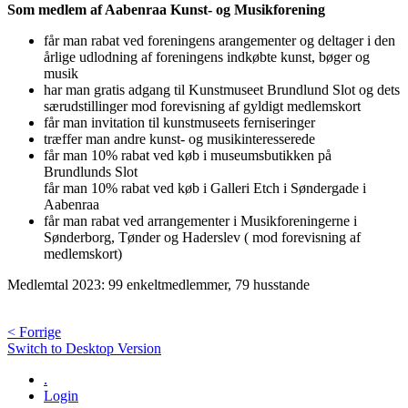
Som medlem af Aabenraa Kunst- og Musikforening
får man rabat ved foreningens arangementer og deltager i den
årlige udlodning af foreningens indkøbte kunst, bøger og
musik
har man gratis adgang til Kunstmuseet Brundlund Slot og dets
særudstillinger mod forevisning af gyldigt medlemskort
får man invitation til kunstmuseets ferniseringer
træffer man andre kunst- og musikinteresserede
får man 10% rabat ved køb i museumsbutikken på
Brundlunds Slot
får man 10% rabat ved køb i Galleri Etch i Søndergade i
Aabenraa
får man rabat ved arrangementer i Musikforeningerne i
Sønderborg, Tønder og Haderslev ( mod forevisning af
medlemskort)
Medlemtal 2023: 99 enkeltmedlemmer, 79 husstande
< Forrige
Switch to Desktop Version
.
Login