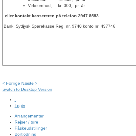
Virksomhed, kr. 300,- pr. år
eller kontakt kassereren på telefon 2947 8583
Bank: Sydjysk Sparekasse Reg. nr. 9740 konto nr. 497746
< Forrige
Næste >
Switch to Desktop Version
.
Login
Arrangementer
Rejser / ture
Påskeudstillinger
Bortlodning