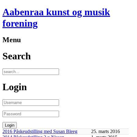
Aabenraa kunst og musik
forening
Menu
Search
Login
2016 Påskeudstilling med Susan Bleeg
25. marts 2016