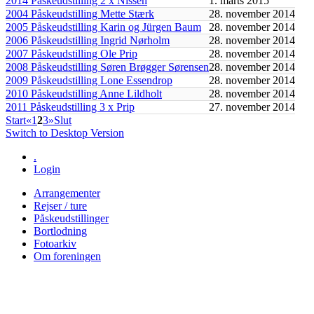
2014 Påskeudstilling 2 x Nissen
1. marts 2015
2004 Påskeudstilling Mette Stærk
28. november 2014
2005 Påskeudstilling Karin og Jürgen Baum
28. november 2014
2006 Påskeudstilling Ingrid Nørholm
28. november 2014
2007 Påskeudstilling Ole Prip
28. november 2014
2008 Påskeudstilling Søren Brøgger Sørensen
28. november 2014
2009 Påskeudstilling Lone Essendrop
28. november 2014
2010 Påskeudstilling Anne Lildholt
28. november 2014
2011 Påskeudstilling 3 x Prip
27. november 2014
Start
«
1
2
3
»
Slut
Switch to Desktop Version
.
Login
Arrangementer
Rejser / ture
Påskeudstillinger
Bortlodning
Fotoarkiv
Om foreningen