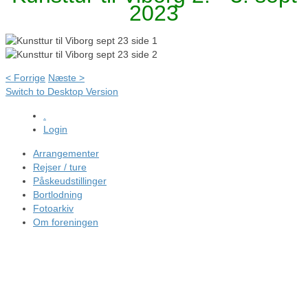
2023
< Forrige
Næste >
Switch to Desktop Version
.
Login
Arrangementer
Rejser / ture
Påskeudstillinger
Bortlodning
Fotoarkiv
Om foreningen