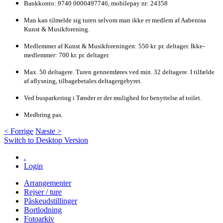
Bankkonto:
9740
0000497746,
mobilepay
nr:
24358
Man
kan
tilmelde
sig
turen
selvom
man
ikke
er
medlem
af
Aabenraa
Kunst
&
Musikforening.
Medlemmer
af
Kunst
&
Musikforeningen:
550
kr.
pr.
deltager. Ikke-
medlemmer:
700
kr.
pr. deltager.
Max.
50
deltagere.
Turen
gennemføres
ved
min.
32
deltagere.
I
tilfælde
af
aflysning,
tilbagebetales
deltagergebyret.
Ved
busparkering
i
Tønder
er
der
mulighed
for
benyttelse
af
toilet.
Medbring
pas.
< Forrige
Næste >
Switch to Desktop Version
.
Login
Arrangementer
Rejser / ture
Påskeudstillinger
Bortlodning
Fotoarkiv