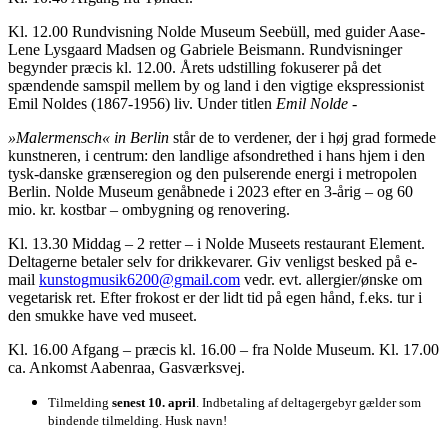
Kl. 12.00 Rundvisning Nolde Museum Seebüll, med guider Aase-
Lene Lysgaard Madsen og Gabriele Beismann. Rundvisninger
begynder præcis kl. 12.00. Årets udstilling fokuserer på det
spændende samspil mellem by og land i den vigtige ekspressionist
Emil Noldes (1867-1956) liv. Under titlen
Emil Nolde -
»Malermensch«
in
Berlin
står de to verdener, der i høj grad formede
kunstneren, i centrum: den landlige afsondrethed i hans hjem i den
tysk-danske grænseregion og den pulserende energi i metropolen
Berlin. Nolde Museum genåbnede i 2023 efter en 3-årig – og 60
mio. kr. kostbar – ombygning og renovering.
Kl. 13.30 Middag – 2 retter – i Nolde Museets restaurant Element.
Deltagerne betaler selv for drikkevarer. Giv venligst besked på e-
mail
kunstogmusik6200@gmail.com
vedr. evt. allergier/ønske om
vegetarisk ret. Efter frokost er der lidt tid på egen hånd, f.eks. tur i
den smukke have ved museet.
Kl. 16.00 Afgang – præcis kl. 16.00 – fra Nolde Museum. Kl. 17.00
ca. Ankomst Aabenraa, Gasværksvej.
Tilmelding
senest
10.
april
.
Indbetaling
af
deltagergebyr
gælder
som
bindende
tilmelding.
Husk
navn!