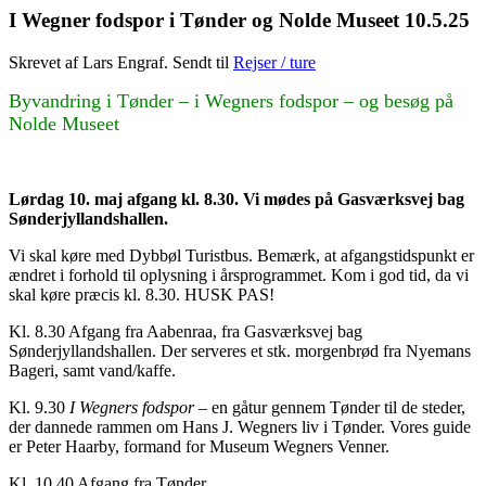
I Wegner fodspor i Tønder og Nolde Museet 10.5.25
Skrevet af Lars Engraf. Sendt til
Rejser / ture
Byvandring i Tønder – i Wegners fodspor – og besøg på
Nolde Museet
Lørdag
10.
maj
afgang
kl.
8.30.
Vi
mødes
på
Gasværksvej
bag
Sønderjyllandshallen.
Vi skal køre med Dybbøl Turistbus. Bemærk, at afgangstidspunkt er
ændret i forhold til oplysning i årsprogrammet. Kom i god tid, da vi
skal køre præcis kl. 8.30.
HUSK PAS!
Kl. 8.30 Afgang fra Aabenraa, fra Gasværksvej bag
Sønderjyllandshallen. Der serveres et stk. morgenbrød fra Nyemans
Bageri, samt vand/kaffe.
Kl. 9.30
I
Wegners
fodspor
– en gåtur gennem Tønder til de steder,
der dannede rammen om Hans J. Wegners liv i Tønder. Vores guide
er Peter Haarby, formand for Museum Wegners Venner.
Kl. 10.40 Afgang fra Tønder.