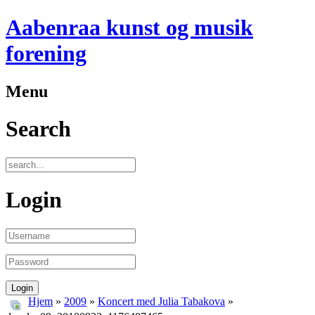
Aabenraa kunst og musik
forening
Menu
Search
Login
Hjem
»
2009
»
Koncert med Julia Tabakova
»