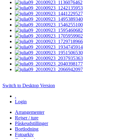
Switch to Desktop Version
.
Login
Arrangementer
Rejser / ture
Påskeudstillinger
Bortlodning
Fotoarkiv