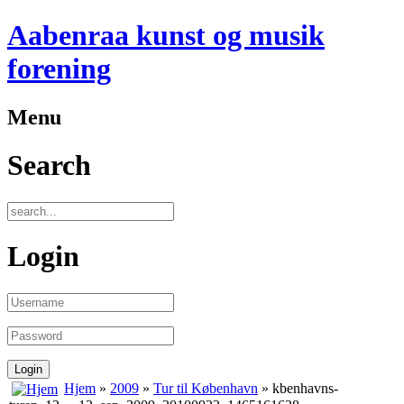
Aabenraa kunst og musik
forening
Menu
Search
Login
Hjem
»
2009
»
Tur til København
» kbenhavns-