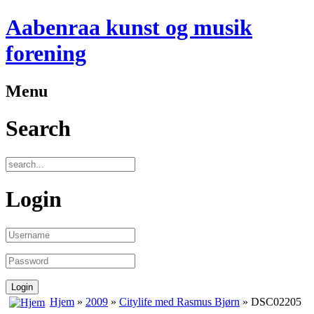
Aabenraa kunst og musik
forening
Menu
Search
Login
Hjem
»
2009
»
Citylife med Rasmus Bjørn
» DSC02205