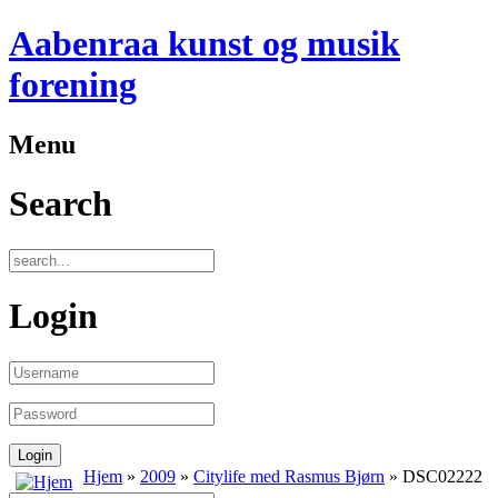
Aabenraa kunst og musik
forening
Menu
Search
Login
Hjem
»
2009
»
Citylife med Rasmus Bjørn
» DSC02222