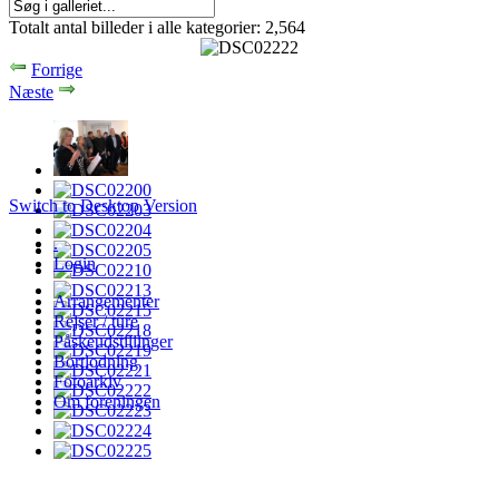
Totalt antal billeder i alle kategorier: 2,564
Forrige
Næste
Switch to Desktop Version
.
Login
Arrangementer
Rejser / ture
Påskeudstillinger
Bortlodning
Fotoarkiv
Om foreningen