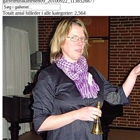
gaffelmusikaftenen09_20100922_1138526877
Totalt antal billeder i alle kategorier: 2,564