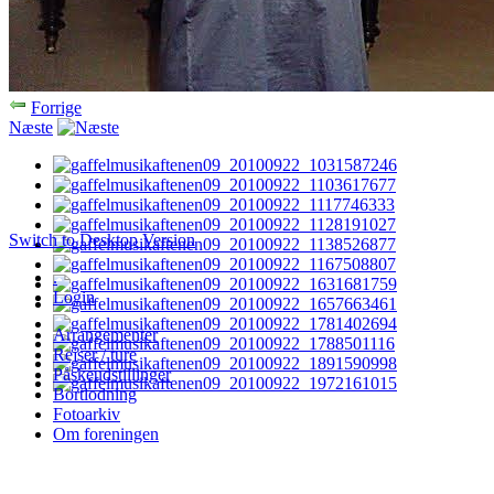
Forrige
Næste
Switch to Desktop Version
.
Login
Arrangementer
Rejser / ture
Påskeudstillinger
Bortlodning
Fotoarkiv
Om foreningen