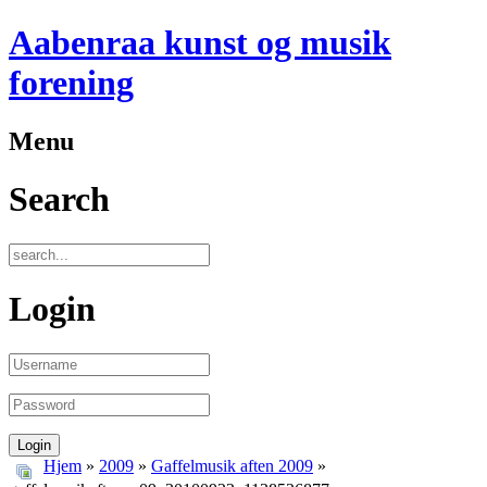
Aabenraa kunst og musik
forening
Menu
Search
Login
Hjem
»
2009
»
Gaffelmusik aften 2009
»