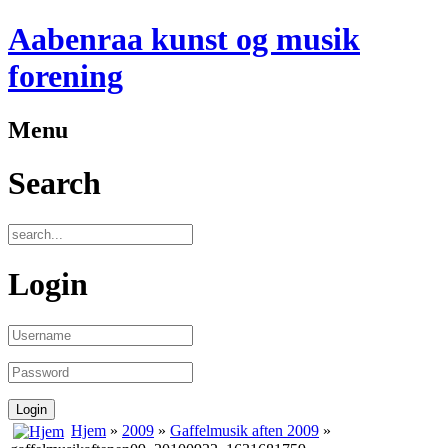
Aabenraa kunst og musik
forening
Menu
Search
Login
Hjem
»
2009
»
Gaffelmusik aften 2009
»