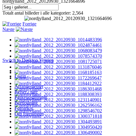
nordjylland_2012_20120930_1321664696
Totalt antal billeder i alle kategorier: 2,564
Forrige
Næste
Switch to Desktop Version
.
Login
Arrangementer
Rejser / ture
Påskeudstillinger
Bortlodning
Fotoarkiv
Om foreningen