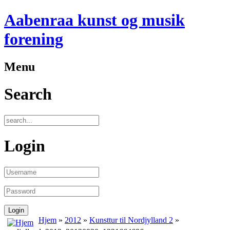
Aabenraa kunst og musik
forening
Menu
Search
Login
Hjem
»
2012
»
Kunsttur til Nordjylland 2
»