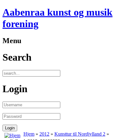
Aabenraa kunst og musik
forening
Menu
Search
Login
Hjem
»
2012
»
Kunsttur til Nordjylland 2
»