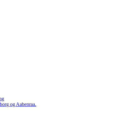
ing
sborg og Aabenraa.