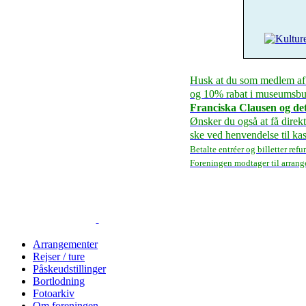
Husk at du som medlem af 
og 10% rabat i museumsbut
Franciska Clausen og det
Ønsker du også at få direk
ske ved henvendelse til k
Betalte entréer og billetter refu
Foreningen modtager til arran
Arrangementer
Rejser / ture
Påskeudstillinger
Bortlodning
Fotoarkiv
Om foreningen