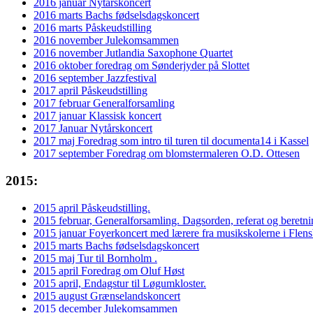
2016 januar Nytårskoncert
2016 marts Bachs fødselsdagskoncert
2016 marts Påskeudstilling
2016 november Julekomsammen
2016 november Jutlandia Saxophone Quartet
2016 oktober foredrag om Sønderjyder på Slottet
2016 september Jazzfestival
2017 april Påskeudstilling
2017 februar Generalforsamling
2017 januar Klassisk koncert
2017 Januar Nytårskoncert
2017 maj Foredrag som intro til turen til documenta14 i Kassel
2017 september Foredrag om blomstermaleren O.D. Ottesen
2015:
2015 april Påskeudstilling.
2015 februar, Generalforsamling. Dagsorden, referat og beretn
2015 januar Foyerkoncert med lærere fra musikskolerne i Flen
2015 marts Bachs fødselsdagskoncert
2015 maj Tur til Bornholm .
2015 april Foredrag om Oluf Høst
2015 april, Endagstur til Løgumkloster.
2015 august Grænselandskoncert
2015 december Julekomsammen