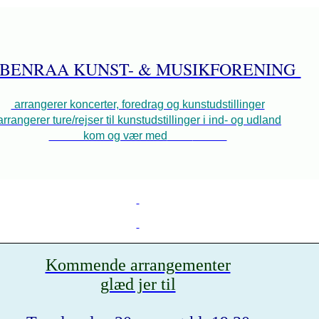
BENRAA KUNST- & MUSIKFORENING
arrangerer koncerter, foredrag og kunstudstillinger
rrangerer ture/rejser til kunstudstillinger i ind- og udland
kom og vær med
Kommende arrangementer
glæd jer til