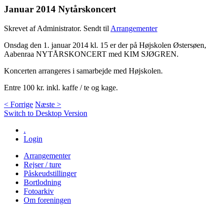
Januar 2014 Nytårskoncert
Skrevet af Administrator. Sendt til
Arrangementer
Onsdag den 1. januar 2014 kl. 15 er der på Højskolen Østersøen,
Aabenraa NYTÅRSKONCERT med KIM SJØGREN.
Koncerten arrangeres i samarbejde med Højskolen.
Entre 100 kr. inkl. kaffe / te og kage.
< Forrige
Næste >
Switch to Desktop Version
.
Login
Arrangementer
Rejser / ture
Påskeudstillinger
Bortlodning
Fotoarkiv
Om foreningen