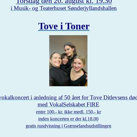
Torsdag den 20. august kl. 19.30
i Musik- og Teaterhuset Sønderjyllandshallen
Tove i Toner
vokalkoncert i anledning af 50 året
for Tove Ditlevsens dø
med VokalSelskabet FIRE
entre 100,- kr. ikke medl. 150,- kr
inden koncerten er der kl.18.00
gratis rundvisnin
g i Grænselandsudstillingen