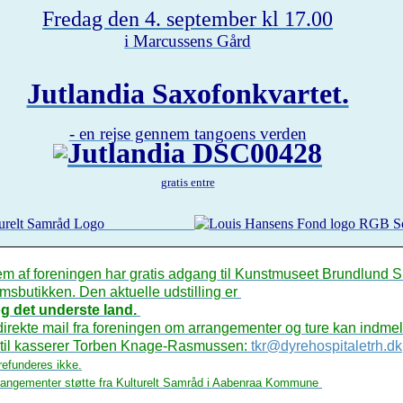
Fredag den 4. september kl 17.00
i Marcussens Gård
Jutlandia Saxofonkvartet.
- en rejse gennem tangoens verden
gratis entre
 af foreningen har gratis adgang til Kunstmuseet Brundlund Sl
sbutikken. Den aktuelle udstilling er
g det underste land.
direkte mail fra foreningen om arrangementer og ture kan indme
til kasserer Torben Knage-Rasmussen:
tkr@dyrehospitaletrh.dk
 refunderes ikke.
rrangementer støtte fra Kulturelt Samråd i Aabenraa Kommune