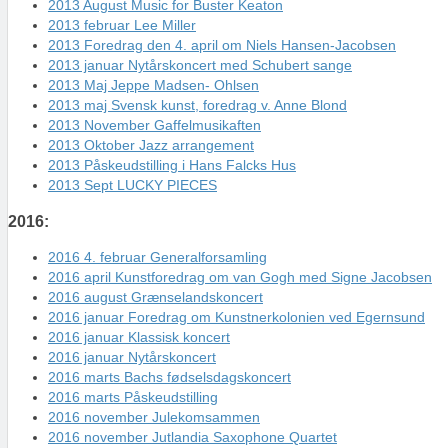
2013 August Music for Buster Keaton
2013 februar Lee Miller
2013 Foredrag den 4. april om Niels Hansen-Jacobsen
2013 januar Nytårskoncert med Schubert sange
2013 Maj Jeppe Madsen- Ohlsen
2013 maj Svensk kunst, foredrag v. Anne Blond
2013 November Gaffelmusikaften
2013 Oktober Jazz arrangement
2013 Påskeudstilling i Hans Falcks Hus
2013 Sept LUCKY PIECES
2016:
2016 4. februar Generalforsamling
2016 april Kunstforedrag om van Gogh med Signe Jacobsen
2016 august Grænselandskoncert
2016 januar Foredrag om Kunstnerkolonien ved Egernsund
2016 januar Klassisk koncert
2016 januar Nytårskoncert
2016 marts Bachs fødselsdagskoncert
2016 marts Påskeudstilling
2016 november Julekomsammen
2016 november Jutlandia Saxophone Quartet