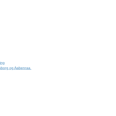
ing
nsborg og Aabenraa.