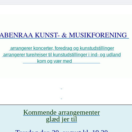
ABENRAA KUNST- & MUSIKFORENING
arrangerer koncerter, foredrag og kunstudstillinger
arrangerer ture/rejser til kunstudstillinger i ind- og udland
kom og vær med
Kommende arrangementer
glæd jer til